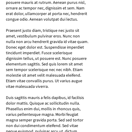
posuere mauris at rutrum. Aenean purus nisl,
ornare ac tempor nec, dignissim et sem. Nam
erat dolor, ullamcorper at porta nec, hendrerit
congue odio. Aenean volutpat dui lectus.
Praesent justo diam, tristique nec justo sit
amet, vestibulum pulvinar eros. Nunc non
nulla non arcu hendrerit gravida id vitae quam.
Donec eget dolor est. Suspendisse imperdiet
tincidunt imperdiet. Fusce scelerisque
dignissim tellus, ut posuere est. Nunc posuere
elementum sagittis. Sed quis lorem sit amet
sem tempor scelerisque nec nec nibh. Etiam
molestie sit amet velit malesuada eleifend.
Etiam vitae convallis purus. Ut varius augue
vitae malesuada viverra.
Duis sagittis mauris a felis dapibus, id facilisis
dolor mattis. Quisque ac sollicitudin nulla.
Phasellus enim dui, mollis in rhoncus quis,
varius pellentesque magna. Morbi feugiat
magna semper gravida porta. Sed sed tortor
non dui condimentum eleifend. Sed vitae
neque euismod, pulvinar arcu ut, dictum