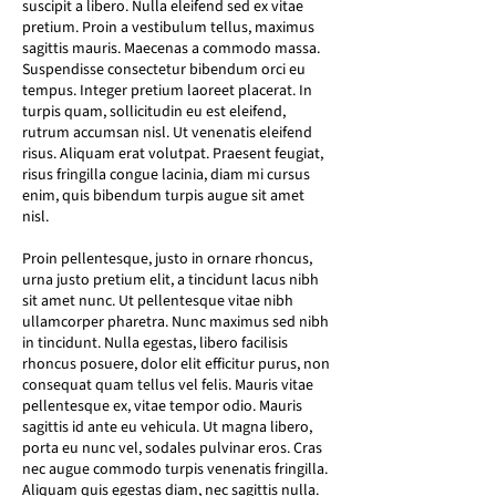
suscipit a libero. Nulla eleifend sed ex vitae
pretium. Proin a vestibulum tellus, maximus
sagittis mauris. Maecenas a commodo massa.
Suspendisse consectetur bibendum orci eu
tempus. Integer pretium laoreet placerat. In
turpis quam, sollicitudin eu est eleifend,
rutrum accumsan nisl. Ut venenatis eleifend
risus. Aliquam erat volutpat. Praesent feugiat,
risus fringilla congue lacinia, diam mi cursus
enim, quis bibendum turpis augue sit amet
nisl.
Proin pellentesque, justo in ornare rhoncus,
urna justo pretium elit, a tincidunt lacus nibh
sit amet nunc. Ut pellentesque vitae nibh
ullamcorper pharetra. Nunc maximus sed nibh
in tincidunt. Nulla egestas, libero facilisis
rhoncus posuere, dolor elit efficitur purus, non
consequat quam tellus vel felis. Mauris vitae
pellentesque ex, vitae tempor odio. Mauris
sagittis id ante eu vehicula. Ut magna libero,
porta eu nunc vel, sodales pulvinar eros. Cras
nec augue commodo turpis venenatis fringilla.
Aliquam quis egestas diam, nec sagittis nulla.