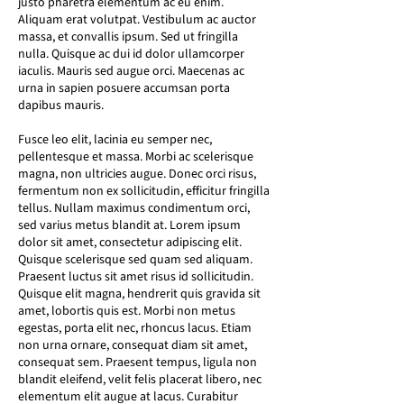
justo pharetra elementum ac eu enim.
Aliquam erat volutpat. Vestibulum ac auctor
massa, et convallis ipsum. Sed ut fringilla
nulla. Quisque ac dui id dolor ullamcorper
iaculis. Mauris sed augue orci. Maecenas ac
urna in sapien posuere accumsan porta
dapibus mauris.
Fusce leo elit, lacinia eu semper nec,
pellentesque et massa. Morbi ac scelerisque
magna, non ultricies augue. Donec orci risus,
fermentum non ex sollicitudin, efficitur fringilla
tellus. Nullam maximus condimentum orci,
sed varius metus blandit at. Lorem ipsum
dolor sit amet, consectetur adipiscing elit.
Quisque scelerisque sed quam sed aliquam.
Praesent luctus sit amet risus id sollicitudin.
Quisque elit magna, hendrerit quis gravida sit
amet, lobortis quis est. Morbi non metus
egestas, porta elit nec, rhoncus lacus. Etiam
non urna ornare, consequat diam sit amet,
consequat sem. Praesent tempus, ligula non
blandit eleifend, velit felis placerat libero, nec
elementum elit augue at lacus. Curabitur