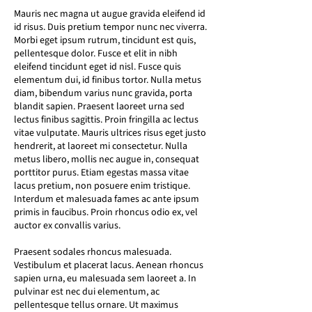
Mauris nec magna ut augue gravida eleifend id
id risus. Duis pretium tempor nunc nec viverra.
Morbi eget ipsum rutrum, tincidunt est quis,
pellentesque dolor. Fusce et elit in nibh
eleifend tincidunt eget id nisl. Fusce quis
elementum dui, id finibus tortor. Nulla metus
diam, bibendum varius nunc gravida, porta
blandit sapien. Praesent laoreet urna sed
lectus finibus sagittis. Proin fringilla ac lectus
vitae vulputate. Mauris ultrices risus eget justo
hendrerit, at laoreet mi consectetur. Nulla
metus libero, mollis nec augue in, consequat
porttitor purus. Etiam egestas massa vitae
lacus pretium, non posuere enim tristique.
Interdum et malesuada fames ac ante ipsum
primis in faucibus. Proin rhoncus odio ex, vel
auctor ex convallis varius.
Praesent sodales rhoncus malesuada.
Vestibulum et placerat lacus. Aenean rhoncus
sapien urna, eu malesuada sem laoreet a. In
pulvinar est nec dui elementum, ac
pellentesque tellus ornare. Ut maximus