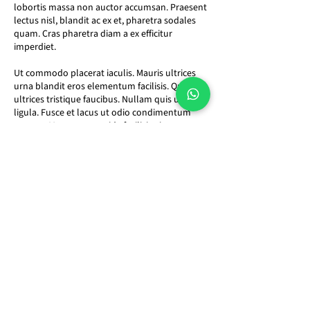
lobortis massa non auctor accumsan. Praesent
lectus nisl, blandit ac ex et, pharetra sodales
quam. Cras pharetra diam a ex efficitur
imperdiet.
Ut commodo placerat iaculis. Mauris ultrices
urna blandit eros elementum facilisis. Quisque
ultrices tristique faucibus. Nullam quis ultricies
ligula. Fusce et lacus ut odio condimentum
tempor. Maecenas gravida facilisis viverra.
Phasellus id tortor nulla. Curabitur
condimentum purus ultrices, aliquet lorem
quis, euismod nisl. Donec vehicula nisl ac
lacinia venenatis. Praesent ac porttitor felis.
Quisque magna mi, pellentesque in faucibus
non, luctus tempor.
We offer a wide range of healthcare services to